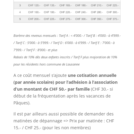
Barème des revenus mensuels : Tarif A : < 4’000.- / Tarif B : 4’000.- à 4’999.-
/ Tarif C : 5’000.- à 5’999.- / Tarif D : 6’000.- à 6’999.- / Tarif E : 7’000.- à
7’999.- / Tarif F : 8’000.- et plus
Rabais de 10% dès deux enfants inscrits / Tarif F plus majoration de 10%
pour les résidents hors commune de Lausanne
A ce coût mensuel s’ajoute
une cotisation annuelle
(par année scolaire) pour l’adhésion à l’association
d’un montant de CHF 50.- par famille
(CHF 30.- si
début de la fréquentation après les vacances de
Pâques).
Il est par ailleurs aussi possible de demander des
matinées de dépannage => Prix par matinée : CHF
15.- / CHF 25.- (pour les non membres)